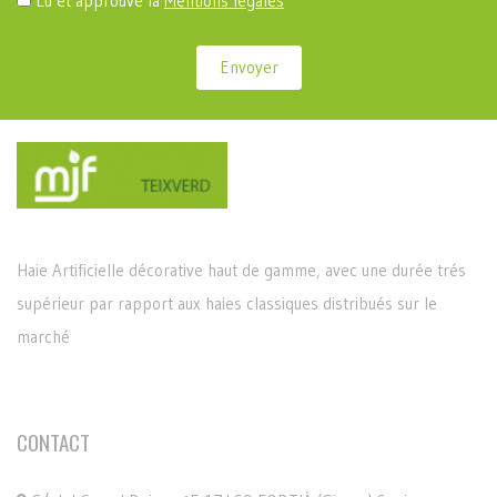
Lu et approuvé la
Mentions légales
Haie Artificielle décorative haut de gamme, avec une durée trés
supérieur par rapport aux haies classiques distribués sur le
marché
CONTACT