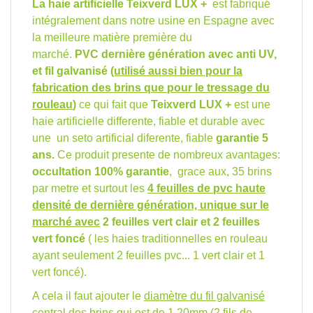
La haie artificielle Teixverd LUX +
est fabriqué
intégralement dans notre usine en Espagne avec
la meilleure matière première du
marché.
PVC dernière génération avec anti UV,
et fil galvanisé
(utilisé aussi bien pour la
fabrication des brins que pour le tressage du
rouleau
)
ce qui fait que
Teixverd LUX +
est une
haie artificielle differente, fiable et durable avec
une un seto artificial diferente, fiable
garantie 5
ans.
Ce produit presente de nombreux avantages:
occultation 100% garantie
, grace aux, 35 brins
par metre et surtout les
4 feuilles de pvc haute
densité de dernière génération, unique sur le
marché avec
2 feuilles vert clair et 2 feuilles
vert foncé
( les haies traditionnelles en rouleau
ayant seulement 2 feuilles pvc... 1 vert clair et 1
vert foncé).
A cela il faut ajouter le
diamètre du fil galvanisé
central des brins
qui est de 1,20mm (2 fils de