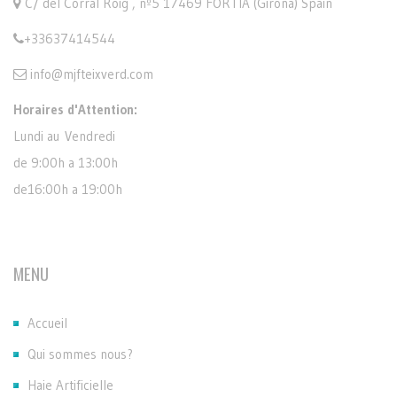
C/ del Corral Roig , nº5 17469 FORTIÀ (Girona) Spain
+33637414544
info@mjfteixverd.com
Horaires d'Attention:
Lundi au Vendredi
de 9:00h a 13:00h
de16:00h a 19:00h
MENU
Accueil
Qui sommes nous?
Haie Artificielle